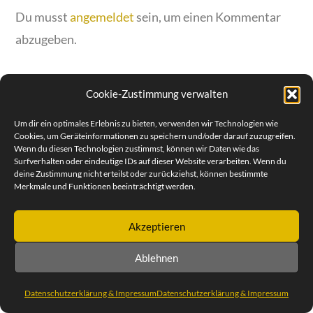
Du musst
angemeldet
sein, um einen Kommentar
abzugeben.
Cookie-Zustimmung verwalten
Um dir ein optimales Erlebnis zu bieten, verwenden wir Technologien wie
© SEBASTIAN REIMOLD | STEUBENPLATZ 12 | 64293
Cookies, um Geräteinformationen zu speichern und/oder darauf zuzugreifen.
DARMSTADT | TEL. +49 (0) 6151 30 88 932 | MOBILE 0171 47
Wenn du diesen Technologien zustimmst, können wir Daten wie das
57 258
Surfverhalten oder eindeutige IDs auf dieser Website verarbeiten. Wenn du
DATENSCHUTZERKLÄRUNG & IMPRESSUM
deine Zustimmung nicht erteilst oder zurückziehst, können bestimmte
Merkmale und Funktionen beeinträchtigt werden.
Akzeptieren
Ablehnen
Datenschutzerklärung & Impressum
Datenschutzerklärung & Impressum