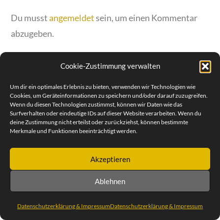
Du musst
angemeldet
sein, um einen Kommentar
abzugeben.
Cookie-Zustimmung verwalten
Um dir ein optimales Erlebnis zu bieten, verwenden wir Technologien wie
Cookies, um Geräteinformationen zu speichern und/oder darauf zuzugreifen.
© SEBASTIAN REIMOLD | STEUBENPLATZ 12 | 64293
Wenn du diesen Technologien zustimmst, können wir Daten wie das
DARMSTADT | TEL. +49 (0) 6151 30 88 932 | MOBILE 0171 47
57 258
Surfverhalten oder eindeutige IDs auf dieser Website verarbeiten. Wenn du
deine Zustimmung nicht erteilst oder zurückziehst, können bestimmte
DATENSCHUTZERKLÄRUNG & IMPRESSUM
Merkmale und Funktionen beeinträchtigt werden.
Akzeptieren
Ablehnen
Datenschutzerklärung & Impressum
Datenschutzerklärung & Impressum