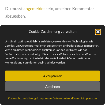
Du musst
angemeldet
sein, um einen Kommentar
abzugeben.
Cookie-Zustimmung verwalten
Um dir ein optimales Erlebnis zu bieten, verwenden wir Technologien wie
Cookies, um Geräteinformationen zu speichern und/oder darauf zuzugreifen.
© SEBASTIAN REIMOLD | STEUBENPLATZ 12 | 64293
Wenn du diesen Technologien zustimmst, können wir Daten wie das
DARMSTADT | TEL. +49 (0) 6151 30 88 932 | MOBILE 0171 47
57 258
Surfverhalten oder eindeutige IDs auf dieser Website verarbeiten. Wenn du
deine Zustimmung nicht erteilst oder zurückziehst, können bestimmte
DATENSCHUTZERKLÄRUNG & IMPRESSUM
Merkmale und Funktionen beeinträchtigt werden.
Akzeptieren
Ablehnen
Datenschutzerklärung & Impressum
Datenschutzerklärung & Impressum