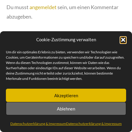
Du musst
angemeldet
sein, um einen Kommentar
abzugeben.
Cookie-Zustimmung verwalten
Um dir ein optimales Erlebnis zu bieten, verwenden wir Technologien wie
© SEBASTIAN REIMOLD | STEUBENPLATZ 12 | 64293
Cookies, um Geräteinformationen zu speichern und/oder darauf zuzugreifen.
DARMSTADT | TEL. +49 (0) 6151 30 88 932 | MOBILE 0171 47
Wenn du diesen Technologien zustimmst, können wir Daten wie das
57 258
Surfverhalten oder eindeutige IDs auf dieser Website verarbeiten. Wenn du
DATENSCHUTZERKLÄRUNG & IMPRESSUM
deine Zustimmung nicht erteilst oder zurückziehst, können bestimmte
Merkmale und Funktionen beeinträchtigt werden.
Akzeptieren
Ablehnen
Datenschutzerklärung & Impressum
Datenschutzerklärung & Impressum