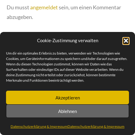
Du musst
angemeldet
sein, um einen Kommentar
abzugeben.
Cookie-Zustimmung verwalten
Um dir ein optimales Erlebnis zu bieten, verwenden wir Technologien wie
© SEBASTIAN REIMOLD | STEUBENPLATZ 12 | 64293
Cookies, um Geräteinformationen zu speichern und/oder darauf zuzugreifen.
DARMSTADT | TEL. +49 (0) 6151 30 88 932 | MOBILE 0171 47
Wenn du diesen Technologien zustimmst, können wir Daten wie das
57 258
Surfverhalten oder eindeutige IDs auf dieser Website verarbeiten. Wenn du
DATENSCHUTZERKLÄRUNG & IMPRESSUM
deine Zustimmung nicht erteilst oder zurückziehst, können bestimmte
Merkmale und Funktionen beeinträchtigt werden.
Akzeptieren
Ablehnen
Datenschutzerklärung & Impressum
Datenschutzerklärung & Impressum