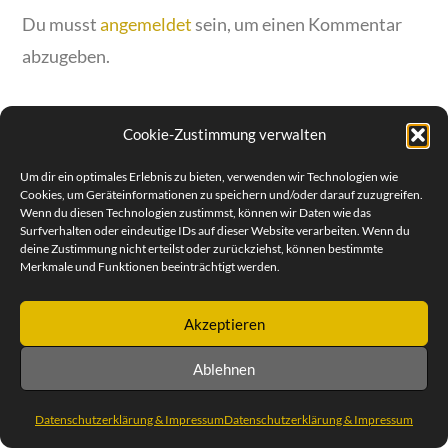
Du musst
angemeldet
sein, um einen Kommentar
abzugeben.
Cookie-Zustimmung verwalten
Um dir ein optimales Erlebnis zu bieten, verwenden wir Technologien wie
© SEBASTIAN REIMOLD | STEUBENPLATZ 12 | 64293
Cookies, um Geräteinformationen zu speichern und/oder darauf zuzugreifen.
DARMSTADT | TEL. +49 (0) 6151 30 88 932 | MOBILE 0171 47
Wenn du diesen Technologien zustimmst, können wir Daten wie das
57 258
Surfverhalten oder eindeutige IDs auf dieser Website verarbeiten. Wenn du
DATENSCHUTZERKLÄRUNG & IMPRESSUM
deine Zustimmung nicht erteilst oder zurückziehst, können bestimmte
Merkmale und Funktionen beeinträchtigt werden.
Akzeptieren
Ablehnen
Datenschutzerklärung & Impressum
Datenschutzerklärung & Impressum